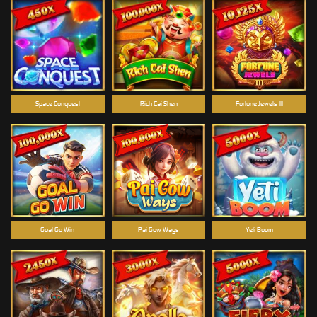
Space Conquest
Rich Cai Shen
Fortune Jewels III
Goal Go Win
Pai Gow Ways
Yeti Boom