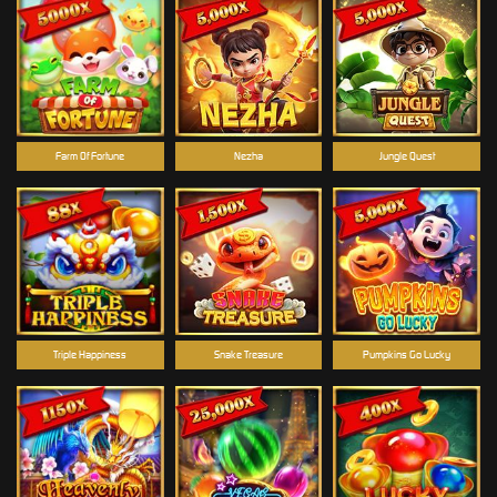
Farm Of Fortune
Nezha
Jungle Quest
Triple Happiness
Snake Treasure
Pumpkins Go Lucky