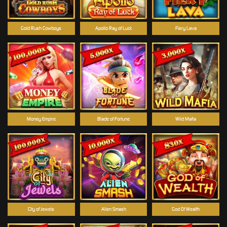
Gold Rush Cowboys
Apollo Ray of Luck
Fiery Lava
Money Empire
Blade of Fortune
Wild Mafia
City of Jewels
Alien Smash
God Of Wealth