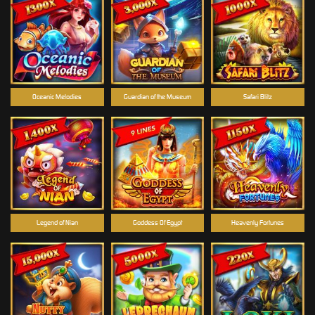
Oceanic Melodies
Guardian of the Museum
Safari Blitz
Legend of Nian
Goddess Of Egypt
Heavenly Fortunes