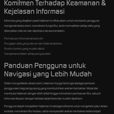
Komitmen Terhadap Keamanan &
Kejelasan Informasi
Informasi yang disajikan pada halaman ini difokuskan untuk membantu pengguna
mengenali akses resmi, memahami fungsi fitur, serta memastikan setiap data yang
ditampilkan relevan dan diperbarui secara konsisten.
Pembaruan informasi secara rutin
Penyajian data yang relevan dan tidak berlebihan
Struktur konten yang mudah diikuti
Transparansi dalam setiap penyesuaian
Panduan Pengguna untuk
Navigasi yang Lebih Mudah
Selain menyediakan akses resmi, halaman ini juga berfungsi sebagai panduan
penggunaan bagi pengunjung yang membutuhkan arahan tambahan. Mulai dari
membuka halaman dengan lebih stabil hingga memahami pembaruan fitur, seluruh
informasi disusun dengan bahasa sederhana dan mudah dipahami.
Pengguna dapat menjadikan halaman ini sebagai referensi untuk mengetahui jalur akses
terstabil, memahami fitur terbaru, serta memperoleh arahan tambahan ketika terjadi