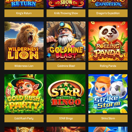
King's Return
Knife Throwing Show
Dragon's Expedition
Wilderness Lion
Goldmine Blast
Rolling Panda
Gold Rush Party
STAR Bingo
Strike Storm