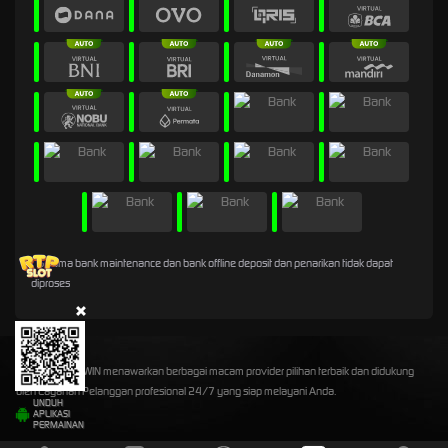
* Selama bank maintenance dan bank offline deposit dan penarikan tidak dapat
diproses
©2026 2X45WIN menawarkan berbagai macam provider pilihan terbaik dan didukung
oleh Layanan Pelanggan profesional 24/7 yang siap melayani Anda.
UNDUH
APLIKASI
PERMAINAN