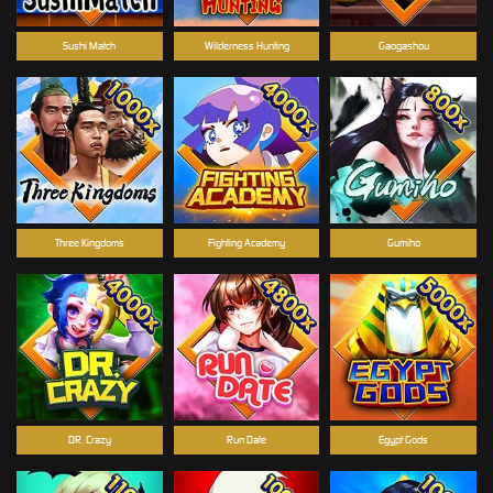
Sushi Match
Wilderness Hunting
Gaogashou
Three Kingdoms
Fighting Academy
Gumiho
DR. Crazy
Run Date
Egypt Gods