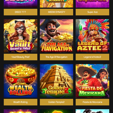
DISCO 777
MEOW DYNASTY
Super Ace
Vault Beauty Thief
The Age Of Navigation
Legend of Aztec2
Wealth Rolling
Golden Temple2
Fiesta de Mexicana