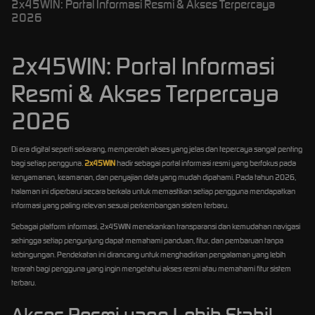
2x45WIN: Portal Informasi Resmi & Akses Terpercaya
2026
2x45WIN: Portal Informasi
Resmi & Akses Terpercaya
2026
Di era digital seperti sekarang, memperoleh akses yang jelas dan tepercaya sangat penting
bagi setiap pengguna.
2x45WIN
hadir sebagai portal informasi resmi yang berfokus pada
kenyamanan, keamanan, dan penyajian data yang mudah dipahami. Pada tahun 2026,
halaman ini diperbarui secara berkala untuk memastikan setiap pengguna mendapatkan
informasi yang paling relevan sesuai perkembangan sistem terbaru.
Sebagai platform informasi, 2x45WIN menekankan transparansi dan kemudahan navigasi
sehingga setiap pengunjung dapat memahami panduan, fitur, dan pembaruan tanpa
kebingungan. Pendekatan ini dirancang untuk menghadirkan pengalaman yang lebih
terarah bagi pengguna yang ingin mengetahui akses resmi atau memahami fitur sistem
terbaru.
Akses Resmi yang Lebih Stabil