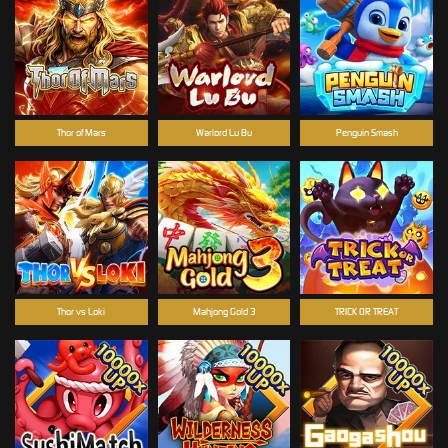
Thor of Mars
Warlord Lu Bu
Penguin Smash
Thor vs Loki
Mahjong Gold 3
TRICK OR TREAT