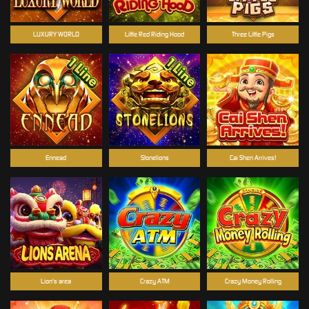
LUXURY WORLD
Little Red Riding Hood
Three Little Pigs
Ennead
Stonelions
Cai Shen Arrives!
Lion's area
Crazy ATM
Crazy Money Rolling