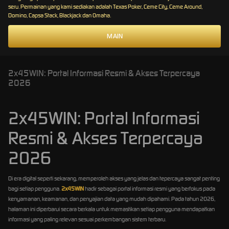
seru. Permainan yang kami sediakan adalah Texas Poker, Ceme City, Ceme Around,
Domino, Capsa Stack, Blackjack dan Omaha.
MAIN
2x45WIN: Portal Informasi Resmi & Akses Terpercaya
2026
2x45WIN: Portal Informasi
Resmi & Akses Terpercaya
2026
Di era digital seperti sekarang, memperoleh akses yang jelas dan tepercaya sangat penting
bagi setiap pengguna.
2x45WIN
hadir sebagai portal informasi resmi yang berfokus pada
kenyamanan, keamanan, dan penyajian data yang mudah dipahami. Pada tahun 2026,
halaman ini diperbarui secara berkala untuk memastikan setiap pengguna mendapatkan
informasi yang paling relevan sesuai perkembangan sistem terbaru.