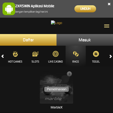
×
2X45WIN Aplikasi Mobile
UNDUH
Jangan tampilkan lagi hari ini
Daftar
Masuk
HOT GAMES
SLOTS
LIVE CASINO
RACE
TOGEL
OL
i
MarbleX