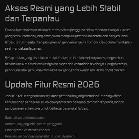
Akses Resmi yang Lebih Stabil
dan Terpantau
Fokus utama halaman ini adalah memastikan pengguna selalu mendapatkan jalur akses
yang stabil. Informasi yang ditampilkan mengikuti pembaruan sistem dan penyesuaian
terbaru untuk memberikan pengalaman yang aman serta menghindari potensi hambatan
saat mengakses layanan.
Setiap tautan yang disediakan melalui halaman ini telah melalui proses pengecekan
berkala untuk memastikan kelayakan akses dan keamanan teknisnya. Dengan cara ini,
pengguna tidak perlu khawatir terkait link yang kadaluwarsa atau tidak dapat diakses.
Update Fitur Resmi 2026
Tahun 2026 menghadirkan sejumlah pembaruan yang membantu meningkatkan
kenyamanan pengguna, mulai dari optimalisasi performa, tampilan responsif, hingga
penyesuaian antarmuka untuk berbagai perangkat terbaru.
Optimalisasi performa sistem
Antarmuka yang lebih ramah pengguna
Peningkatan kestabilan koneksi
Pembaruan panduan agar lebih mudah dipahami