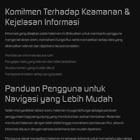
Komitmen Terhadap Keamanan &
Kejelasan Informasi
Informasi yang disajikan pada halaman ini difokuskan untuk membantu pengguna
mengenali akses resmi, memahami fungsi fitur, serta memastikan setiap data yang
ditampilkan relevan dan diperbarui secara konsisten.
Pembaruan informasi secara rutin
Penyajian data yang relevan dan tidak berlebihan
Struktur konten yang mudah diikuti
Transparansi dalam setiap penyesuaian
Panduan Pengguna untuk
Navigasi yang Lebih Mudah
Selain menyediakan akses resmi, halaman ini juga berfungsi sebagai panduan
penggunaan bagi pengunjung yang membutuhkan arahan tambahan. Mulai dari
membuka halaman dengan lebih stabil hingga memahami pembaruan fitur, seluruh
informasi disusun dengan bahasa sederhana dan mudah dipahami.
Pengguna dapat menjadikan halaman ini sebagai referensi untuk mengetahui jalur akses