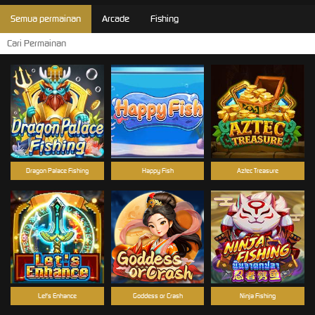
Semua permainan
Arcade
Fishing
Dragon Palace Fishing
Happy Fish
Aztec Treasure
Let's Enhance
Goddess or Crash
Ninja Fishing