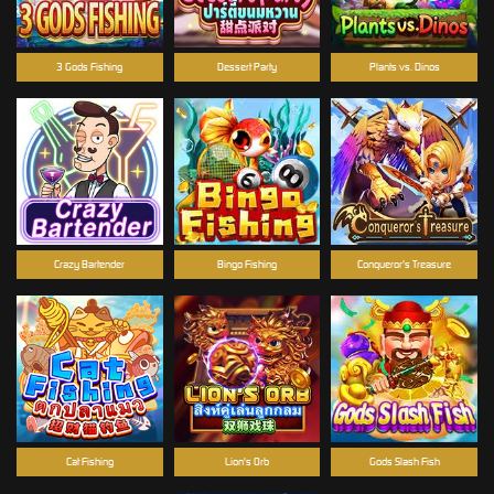
3 Gods Fishing
Dessert Party
Plants vs. Dinos
Crazy Bartender
Bingo Fishing
Conqueror's Treasure
Cat Fishing
Lion's Orb
Gods Slash Fish