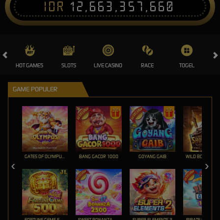
IDR
12,663,357,660
HOT GAMES
SLOTS
LIVE CASINO
RACE
TOGEL
OL
GAME POPULER
GATES OF OLYMPUS POP
BANG GACOR 1000
GOYANG GAIB
FORTUNE GEMS 500
SWEET BONANZA 2500
SUPER ELEMENTS 2
PIRATE QUEST 1