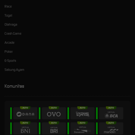
Race
Togel
Olahraga
Crash Game
Arcade
Poker
E-Sports
Sabung Ayam
Komunitas