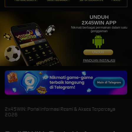
UNDUH
2X45WIN APP
Nikmati berbagai permainan dalam satu
genggaman
UNDUH
PANDUAN INSTALASI
2x45WIN: Portal Informasi Resmi & Akses Terpercaya
2026