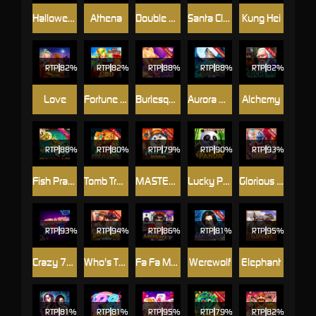
Halloween
Athena
Double Happiness
Santa Claus
Kung Hei
RTP
82%
RTP
82%
RTP
88%
RTP
88%
RTP
82%
Love
Fortune God
Burlesque 2
Aurora Wolf
Alchemy
RTP
88%
RTP
80%
RTP
79%
RTP
90%
RTP
93%
Fish Prawn Crab
Tomb Treasure
MASTER HAHA
Lucky Panda
Glorious Kingdom
RTP
93%
RTP
94%
RTP
86%
RTP
81%
RTP
95%
Crazy 777
Who's The Boss
Fa Fa Monkey
Werewolf
Elephant
RTP
81%
RTP
81%
RTP
95%
RTP
79%
RTP
82%