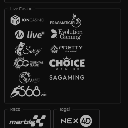
Live Casino
Race
Togel