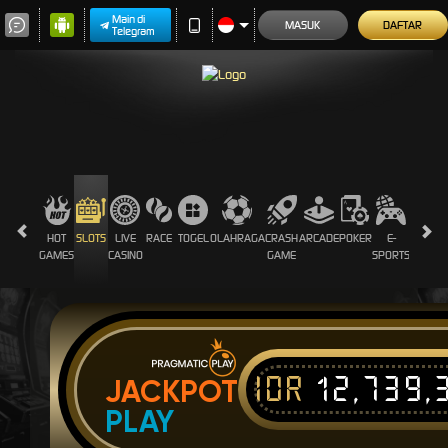
Main di
MASUK
DAFTAR
Telegram
HOT
SLOTS
LIVE
RACE
TOGEL
OLAHRAGA
CRASH
ARCADE
POKER
E-
SABUN
GAMES
CASINO
GAME
SPORTS
AYAM
IDR
12,739,
JACKPOT
PLAY