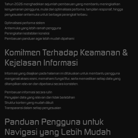
Tahun 2026 menghadirkan sejumlah pembaruan yang membantu meningkatkan
kenyamanan pengguna, mulai dari optimalisasi performa, tampilan responsif, hingga
penyesuaian antarmuka untuk berbagai perangkat terbaru.
Optimalisasi performa sistem
Antarmuka yang lebih ramah pengguna
Peningkatan kestabilan koneksi
Pembaruan panduan agar lebih mudah dipahami
Komitmen Terhadap Keamanan &
Kejelasan Informasi
Informasi yang disajikan pada halaman ini difokuskan untuk membantu pengguna
mengenali akses resmi, memahami fungsi fitur, serta memastikan setiap data yang
ditampilkan relevan dan diperbarui secara konsisten.
Pembaruan informasi secara rutin
Penyajian data yang relevan dan tidak berlebihan
Struktur konten yang mudah diikuti
Transparansi dalam setiap penyesuaian
Panduan Pengguna untuk
Navigasi yang Lebih Mudah