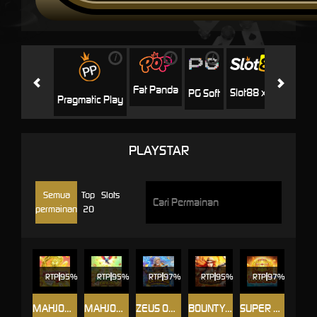
i
i
i
i
i
Facha
Fat Panda
Slot88 x PP
PG Soft
Pragmatic Play
PLAYSTAR
Semua
Top
Slots
permainan
20
RTP
95%
RTP
95%
RTP
97%
RTP
95%
RTP
97%
MAHJONG WAYS 3+
MAHJONG：ORIGIN
ZEUS OF OLYMPUS
BOUNTY EXPRESS
SUPER GEMS