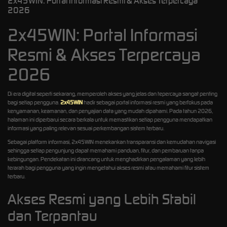
2x45WIN: Portal Informasi Resmi & Akses Terpercaya
2026
2x45WIN: Portal Informasi
Resmi & Akses Terpercaya
2026
Di era digital seperti sekarang, memperoleh akses yang jelas dan tepercaya sangat penting
bagi setiap pengguna.
2x45WIN
hadir sebagai portal informasi resmi yang berfokus pada
kenyamanan, keamanan, dan penyajian data yang mudah dipahami. Pada tahun 2026,
halaman ini diperbarui secara berkala untuk memastikan setiap pengguna mendapatkan
informasi yang paling relevan sesuai perkembangan sistem terbaru.
Sebagai platform informasi, 2x45WIN menekankan transparansi dan kemudahan navigasi
sehingga setiap pengunjung dapat memahami panduan, fitur, dan pembaruan tanpa
kebingungan. Pendekatan ini dirancang untuk menghadirkan pengalaman yang lebih
terarah bagi pengguna yang ingin mengetahui akses resmi atau memahami fitur sistem
terbaru.
Akses Resmi yang Lebih Stabil
dan Terpantau