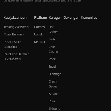
pengunjung mendapatkan akses tepercaya sepanjang tahun 2026.
Kebijaksanaan
Platform
Kategori
Dukungan
Komunitas
Tentang 2X45WIN
Promosi
Hot
Games
Pusat Bantuan
Loyalty
Slots
Responsible
Referral
Gambling
Live
Casino
Peraturan Bermain
Di 2X45WIN
Race
Togel
Olahraga
Crash
Game
Arcade
Poker
E-Sports