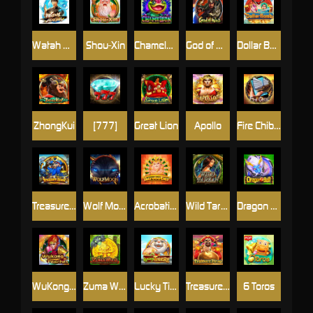
Watah Master
Shou-Xin
Chameleon
God of War
Dollar Bomb
ZhongKui
[777]
Great Lion
Apollo
Fire Chibi M
Treasure Island
Wolf Moon
Acrobatics
Wild Tarzan
Dragon Ball
WuKong&Peaches
Zuma Wild
Lucky Tigers
Treasure Pirate
6 Toros