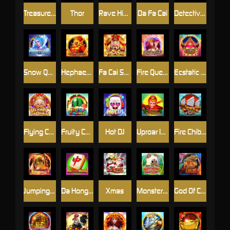
Treasure of Seti
Thor
Rave High
Da Fa Cai
Detective Dee
Snow Queen
Hephaestus
Fa Cai Shen
Fire Queen2
Ecstatic Circus
Flying Cai Shen
Fruity Carnival
Hot DJ
Uproar In Heaven
Fire Chibi 2
Jumping Mobile
Da Hong Zhong
Xmas
Monster Hunter
God Of Chess