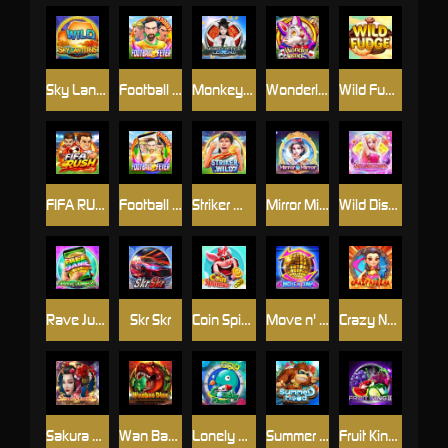
Sky Lantern
Football Fever M
Monkey Office Legend
Wonderland
Wild Fudge
FIFA RUSH
Football Fever
Striker WILD
Mirror Mirror
Wild Disco Night
Rave Jump 2 M
Skr Skr
Coin Spinner
Move n' Jump
Crazy Nuozha
Sakura Legend
Wan Bao Dino
Lonely Planet
Summer Mood
Fruit King II