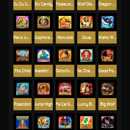
Gu Gu Gu 3
Six Candy
Treasure Bowl
Wolf Disco
Dragon Heart
Rave Jump 2
Gophers War
Hercules
Zeus
Water World
Fire Chibi
Aladdin's lamp
Detective Dee 2
Ne Zha Advent
Good Fortune
Poseidon
Jump High
Fa Cai Shen2
Lucky Boxes
Big Wolf