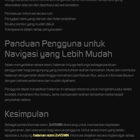
ditampilkan relevan dan diperbarui secara konsisten.
Pembaruan informasi secara rutin
Penyajian data yang relevan dan tidak berlebihan
Struktur konten yang mudah diikuti
Transparansi dalam setiap penyesuaian
Panduan Pengguna untuk
Navigasi yang Lebih Mudah
Selain menyediakan akses resmi, halaman ini juga berfungsi sebagai panduan
penggunaan bagi pengunjung yang membutuhkan arahan tambahan. Mulai dari membuka
halaman dengan lebih stabil hingga memahami pembaruan fitur, seluruh informasi disusun
dengan bahasa sederhana dan mudah dipahami.
Pengguna dapat menjadikan halaman ini sebagai referensi untuk mengetahui jalur akses
terstabil, memahami fitur terbaru, serta memperoleh arahan tambahan ketika terjadi
perubahan sistem.
Kesimpulan
Sebagai portal informasi resmi,
2x45WIN
dirancang untuk memberikan kejelasan,
kenyamanan, dan rasa aman bagi semua pengguna. Untuk akses resmi yang selalu
diperbarui, kunjungi
halaman resmi 2x45WIN
. Informasi disajikan secara ringkas agar setiap