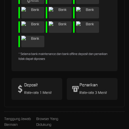
* Selama bank maintenance dan bank offline deposit dan penarikan
tidak dapat diproses
Deposit
Penarikan
Rata-rata 1 Menit
Rata-rata 3 Menit
Tanggung Jawab
Browser Yang
Bermain
Didukung