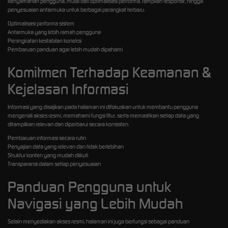
kenyamanan pengguna, mulai dari optimalisasi performa, tampilan responsif, hingga
penyesuaian antarmuka untuk berbagai perangkat terbaru.
Optimalisasi performa sistem
Antarmuka yang lebih ramah pengguna
Peningkatan kestabilan koneksi
Pembaruan panduan agar lebih mudah dipahami
Komitmen Terhadap Keamanan &
Kejelasan Informasi
Informasi yang disajikan pada halaman ini difokuskan untuk membantu pengguna
mengenali akses resmi, memahami fungsi fitur, serta memastikan setiap data yang
ditampilkan relevan dan diperbarui secara konsisten.
Pembaruan informasi secara rutin
Penyajian data yang relevan dan tidak berlebihan
Struktur konten yang mudah diikuti
Transparansi dalam setiap penyesuaian
Panduan Pengguna untuk
Navigasi yang Lebih Mudah
Selain menyediakan akses resmi, halaman ini juga berfungsi sebagai panduan