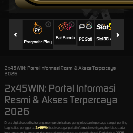
i
i
i
i
i
Facha
Fat Panda
Slot88 x PP
PG Soft
Pragmatic Play
2x45WIN: Portal Informasi Resmi & Akses Terpercaya
2026
2x45WIN: Portal Informasi
Resmi & Akses Terpercaya
2026
Di era digital seperti sekarang, memperoleh akses yang jelas dan tepercaya sangat penting
bagi setiap pengguna.
2x45WIN
hadir sebagai portal informasi resmi yang berfokus pada
kenyamanan, keamanan, dan penyajian data yang mudah dipahami. Pada tahun 2026,