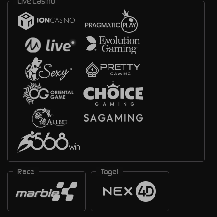
Live Casino
Race
Togel