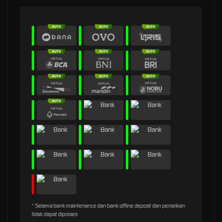
* Selama bank maintenance dan bank offline deposit dan penarikan
tidak dapat diproses