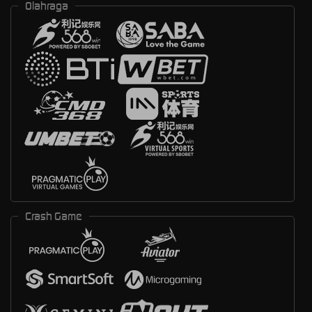
Olahraga
Crash Game