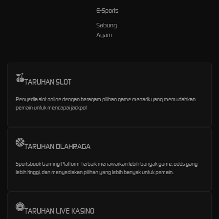
E-Sports
Sabung
Ayam
TARUHAN SLOT
Penyedia slot online dengan beragam pilihan game menarik yang memudahkan
pemain untuk mencapai jackpot
TARUHAN OLAHRAGA
Sportsbook Gaming Platform Terbaik menawarkan lebih banyak game, odds yang
lebih tinggi, dan menyediakan pilihan yang lebih banyak untuk pemain.
TARUHAN LIVE KASINO