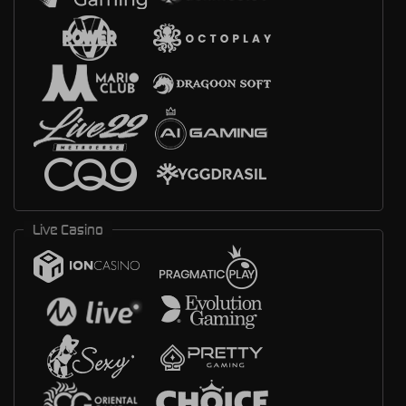
Live Casino