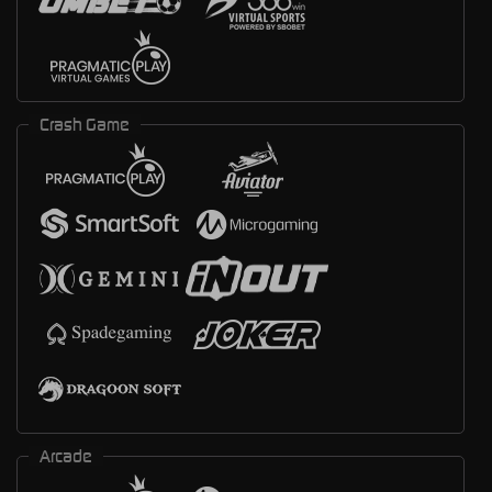
Crash Game
Arcade