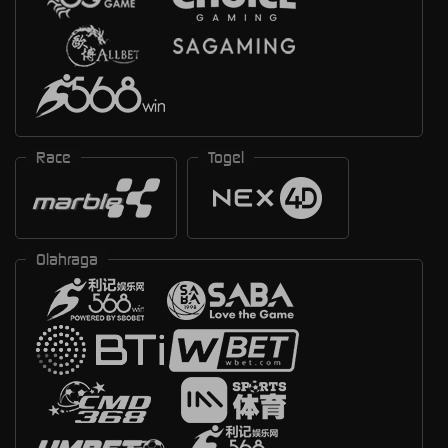
Race
Togel
Olahraga