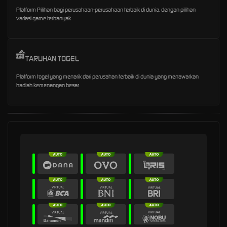
Platform Pilihan bagi perusahaan-perusahaan terbaik di dunia, dengan pilihan
variasi game terbanyak
TARUHAN TOGEL
Platform togel yang menarik dari perusahan terbaik di dunia yang menawarkan
hadiah kemenangan besar