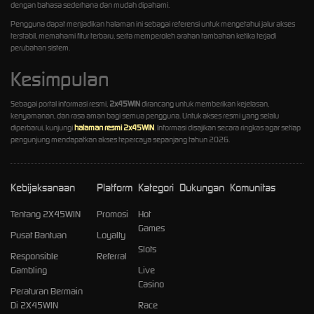
dengan bahasa sederhana dan mudah dipahami.
Pengguna dapat menjadikan halaman ini sebagai referensi untuk mengetahui jalur akses
terstabil, memahami fitur terbaru, serta memperoleh arahan tambahan ketika terjadi
perubahan sistem.
Kesimpulan
Sebagai portal informasi resmi,
2x45WIN
dirancang untuk memberikan kejelasan,
kenyamanan, dan rasa aman bagi semua pengguna. Untuk akses resmi yang selalu
diperbarui, kunjungi
halaman resmi 2x45WIN
. Informasi disajikan secara ringkas agar setiap
pengunjung mendapatkan akses tepercaya sepanjang tahun 2026.
Kebijaksanaan
Platform
Kategori
Dukungan
Komunitas
Tentang 2X45WIN
Promosi
Hot
Games
Pusat Bantuan
Loyalty
Slots
Responsible
Referral
Gambling
Live
Casino
Peraturan Bermain
Di 2X45WIN
Race