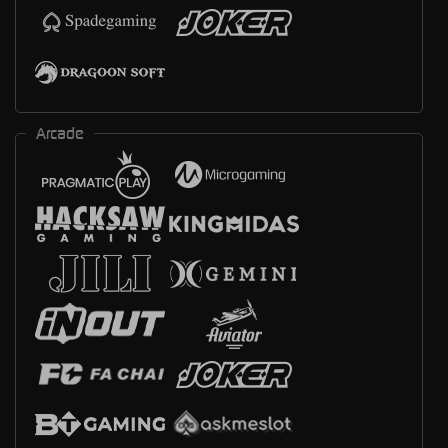
Arcade