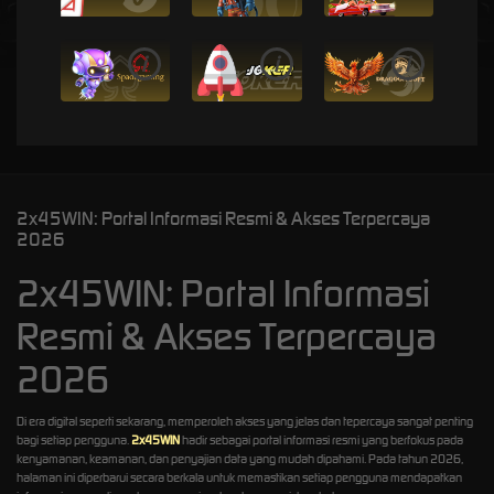
i
i
i
2x45WIN: Portal Informasi Resmi & Akses Terpercaya
2026
2x45WIN: Portal Informasi
Resmi & Akses Terpercaya
2026
Di era digital seperti sekarang, memperoleh akses yang jelas dan tepercaya sangat penting
bagi setiap pengguna.
2x45WIN
hadir sebagai portal informasi resmi yang berfokus pada
kenyamanan, keamanan, dan penyajian data yang mudah dipahami. Pada tahun 2026,
halaman ini diperbarui secara berkala untuk memastikan setiap pengguna mendapatkan