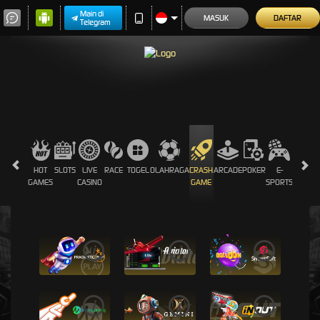
Main di
MASUK
DAFTAR
Telegram
HOT
SLOTS
LIVE
RACE
TOGEL
OLAHRAGA
CRASH
ARCADE
POKER
E-
SABUN
GAMES
CASINO
GAME
SPORTS
AYAM
i
i
i
i
i
i