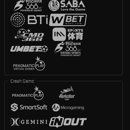
Crash Game