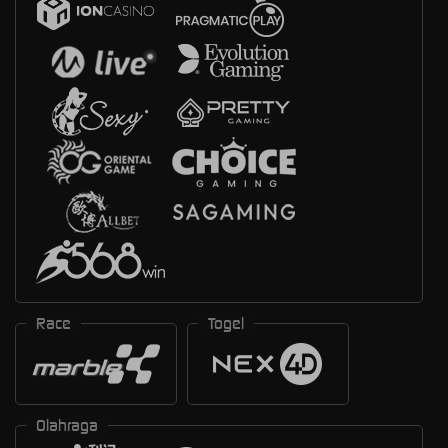
Race
Togel
Olahraga