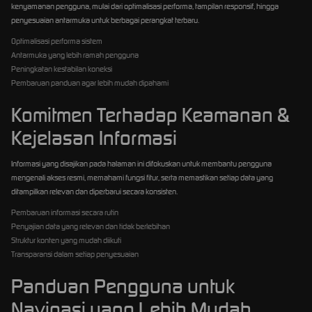
kenyamanan pengguna, mulai dari optimalisasi performa, tampilan responsif, hingga
penyesuaian antarmuka untuk berbagai perangkat terbaru.
Optimalisasi performa sistem
Antarmuka yang lebih ramah pengguna
Peningkatan kestabilan koneksi
Pembaruan panduan agar lebih mudah dipahami
Komitmen Terhadap Keamanan &
Kejelasan Informasi
Informasi yang disajikan pada halaman ini difokuskan untuk membantu pengguna
mengenali akses resmi, memahami fungsi fitur, serta memastikan setiap data yang
ditampilkan relevan dan diperbarui secara konsisten.
Pembaruan informasi secara rutin
Penyajian data yang relevan dan tidak berlebihan
Struktur konten yang mudah diikuti
Transparansi dalam setiap penyesuaian
Panduan Pengguna untuk
Navigasi yang Lebih Mudah