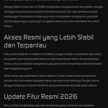
Sebagai platform informasi, 2x45WIN menekankan transparansi dan kemudahan navigasi
sehingga setiap pengunjung dapat memahami panduan, fitur, dan pembaruan tanpa
kebingungan. Pendekatan ini dirancang untuk menghadirkan pengalaman yang lebih
terarah bagi pengguna yang ingin mengetahui akses resmi atau memahami fitur sistem
terbaru.
Akses Resmi yang Lebih Stabil
dan Terpantau
Fokus utama halaman ini adalah memastikan pengguna selalu mendapatkan jalur akses
yang stabil. Informasi yang ditampilkan mengikuti pembaruan sistem dan penyesuaian
terbaru untuk memberikan pengalaman yang aman serta menghindari potensi hambatan
saat mengakses layanan.
Setiap tautan yang disediakan melalui halaman ini telah melalui proses pengecekan
berkala untuk memastikan kelayakan akses dan keamanan teknisnya. Dengan cara ini,
pengguna tidak perlu khawatir terkait link yang kadaluwarsa atau tidak dapat diakses.
Update Fitur Resmi 2026
Tahun 2026 menghadirkan sejumlah pembaruan yang membantu meningkatkan