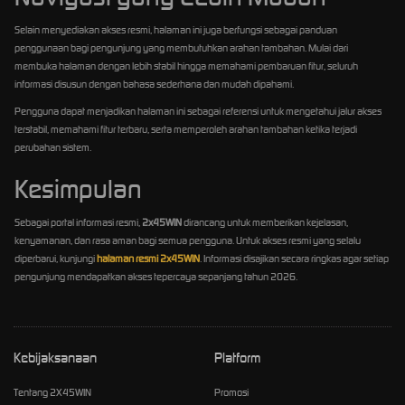
Selain menyediakan akses resmi, halaman ini juga berfungsi sebagai panduan
penggunaan bagi pengunjung yang membutuhkan arahan tambahan. Mulai dari
membuka halaman dengan lebih stabil hingga memahami pembaruan fitur, seluruh
informasi disusun dengan bahasa sederhana dan mudah dipahami.
Pengguna dapat menjadikan halaman ini sebagai referensi untuk mengetahui jalur akses
terstabil, memahami fitur terbaru, serta memperoleh arahan tambahan ketika terjadi
perubahan sistem.
Kesimpulan
Sebagai portal informasi resmi,
2x45WIN
dirancang untuk memberikan kejelasan,
kenyamanan, dan rasa aman bagi semua pengguna. Untuk akses resmi yang selalu
diperbarui, kunjungi
halaman resmi 2x45WIN
. Informasi disajikan secara ringkas agar setiap
pengunjung mendapatkan akses tepercaya sepanjang tahun 2026.
Kebijaksanaan
Platform
Tentang 2X45WIN
Promosi