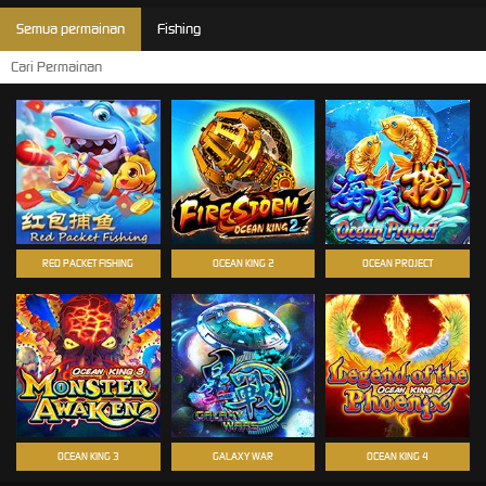
Semua permainan
Fishing
RED PACKET FISHING
OCEAN KING 2
OCEAN PROJECT
OCEAN KING 3
GALAXY WAR
OCEAN KING 4