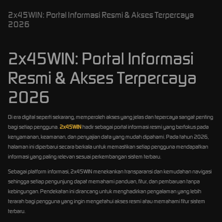
2x45WIN: Portal Informasi Resmi & Akses Terpercaya
2026
2x45WIN: Portal Informasi
Resmi & Akses Terpercaya
2026
Di era digital seperti sekarang, memperoleh akses yang jelas dan tepercaya sangat penting
bagi setiap pengguna.
2x45WIN
hadir sebagai portal informasi resmi yang berfokus pada
kenyamanan, keamanan, dan penyajian data yang mudah dipahami. Pada tahun 2026,
halaman ini diperbarui secara berkala untuk memastikan setiap pengguna mendapatkan
informasi yang paling relevan sesuai perkembangan sistem terbaru.
Sebagai platform informasi, 2x45WIN menekankan transparansi dan kemudahan navigasi
sehingga setiap pengunjung dapat memahami panduan, fitur, dan pembaruan tanpa
kebingungan. Pendekatan ini dirancang untuk menghadirkan pengalaman yang lebih
terarah bagi pengguna yang ingin mengetahui akses resmi atau memahami fitur sistem
terbaru.