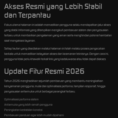
Akses Resmi yang Lebih Stabil
dan Terpantau
Fokus utama halaman ini adalah memastikan pengguna selalu mendapatkan jalur akses
yang stabil. Informasi yang ditampilkan mengikuti pembaruan sistem dan penyesuaian
terbaru untuk memberikan pengalaman yang aman serta menghindari potensi hambatan
saat mengakses layanan.
Setiap tautan yang disediakan melalui halaman ini telah melalui proses pengecekan
berkala untuk memastikan kelayakan akses dan keamanan teknisnya. Dengan cara ini,
pengguna tidak perlu khawatir terkait link yang kadaluwarsa atau tidak dapat diakses.
Update Fitur Resmi 2026
Tahun 2026 menghadirkan sejumlah pembaruan yang membantu meningkatkan
kenyamanan pengguna, mulai dari optimalisasi performa, tampilan responsif, hingga
penyesuaian antarmuka untuk berbagai perangkat terbaru.
Optimalisasi performa sistem
Antarmuka yang lebih ramah pengguna
Peningkatan kestabilan koneksi
Pembaruan panduan agar lebih mudah dipahami