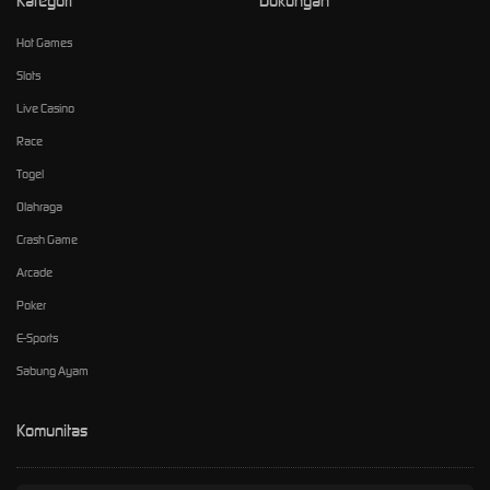
Kategori
Dukungan
Hot Games
Slots
Live Casino
Race
Togel
Olahraga
Crash Game
Arcade
Poker
E-Sports
Sabung Ayam
Komunitas