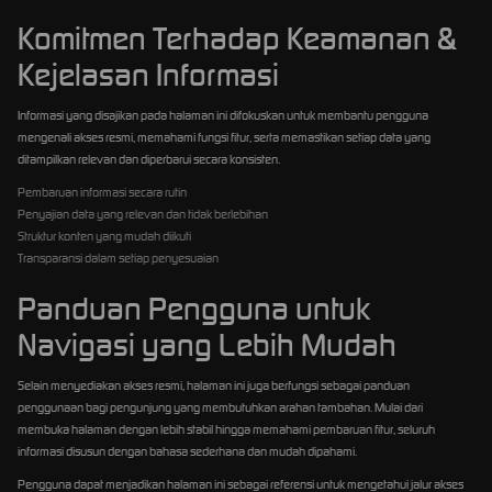
Komitmen Terhadap Keamanan &
Kejelasan Informasi
Informasi yang disajikan pada halaman ini difokuskan untuk membantu pengguna
mengenali akses resmi, memahami fungsi fitur, serta memastikan setiap data yang
ditampilkan relevan dan diperbarui secara konsisten.
Pembaruan informasi secara rutin
Penyajian data yang relevan dan tidak berlebihan
Struktur konten yang mudah diikuti
Transparansi dalam setiap penyesuaian
Panduan Pengguna untuk
Navigasi yang Lebih Mudah
Selain menyediakan akses resmi, halaman ini juga berfungsi sebagai panduan
penggunaan bagi pengunjung yang membutuhkan arahan tambahan. Mulai dari
membuka halaman dengan lebih stabil hingga memahami pembaruan fitur, seluruh
informasi disusun dengan bahasa sederhana dan mudah dipahami.
Pengguna dapat menjadikan halaman ini sebagai referensi untuk mengetahui jalur akses