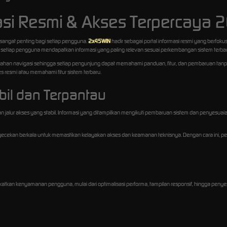
asi Resmi & Akses Terpercaya 
a sangat penting bagi setiap pengguna.
2x45WIN
hadir sebagai portal informasi resmi yang berf
 setiap pengguna mendapatkan informasi yang paling relevan sesuai perkembangan sistem terbar
ahan navigasi sehingga setiap pengunjung dapat memahami panduan, fitur, dan pembaruan tanp
 resmi atau memahami fitur sistem terbaru.
bil dan Terpantau
jalur akses yang stabil. Informasi yang ditampilkan mengikuti pembaruan sistem dan penyesu
ngecekan berkala untuk memastikan kelayakan akses dan keamanan teknisnya. Dengan cara ini, peng
 kenyamanan pengguna, mulai dari optimalisasi performa, tampilan responsif, hingga penyesu