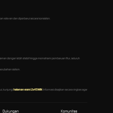
n relevan dan diperbarui secara konsisten.
man dengan lebih stabil hingga memahami pembaruan fitur, seluruh
perubahan sistem.
i, kunjungi
halaman resmi 2x45WIN
. Informasi disajikan secara ringkas agar
Dukungan
Komunitas