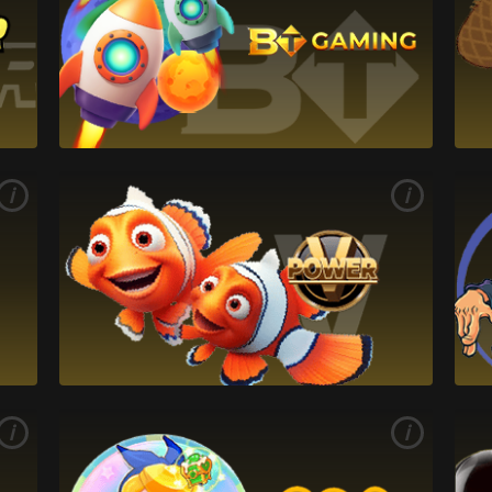
i
i
i
i