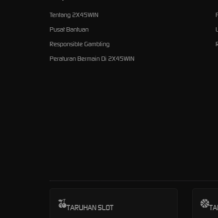
Tentang 2X45WIN
Pusat Bantuan
Responsible Gambling
Peraturan Bermain Di 2X45WIN
TARUHAN SLOT
TA