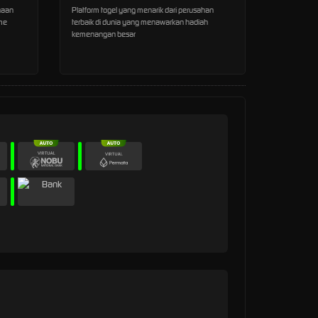
haan
Platform togel yang menarik dari perusahan
ame
terbaik di dunia yang menawarkan hadiah
kemenangan besar