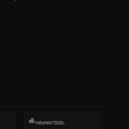
TARUHAN TOGEL